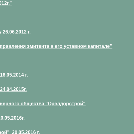
12г."
6.06.2012 г.
правления эмитента в его уставном капитале"
.05.2014 г
.
.04.2015г.
онерного общества "Орелдорстрой"
.05.2016г.
й" 20.05.2016 г.