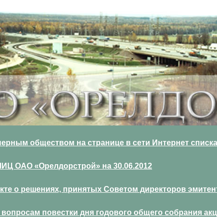
ерным обществом на странице в сети Интернет списка
ОАО «Орелдорстрой» на 30.06.2012
е о решениях, принятых Советом директоров эмитента,
вопросам повестки дня годового общего собрания акци