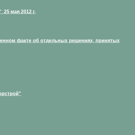
25 мая 2012 г.
венном факте об отдельных решениях, принятых
орстрой"